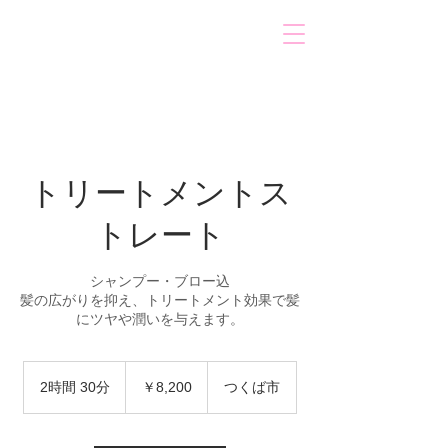
W
hairgallery
（Double）
phon
e：
029-828-7797
会員ページ
トリートメントス
トレート
シャンプー・ブロー込
髪の広がりを抑え、トリートメント効果で髪
にツヤや潤いを与えます。
￥8,200
2時間 30分
2
￥8,200
つくば市
時
間
3