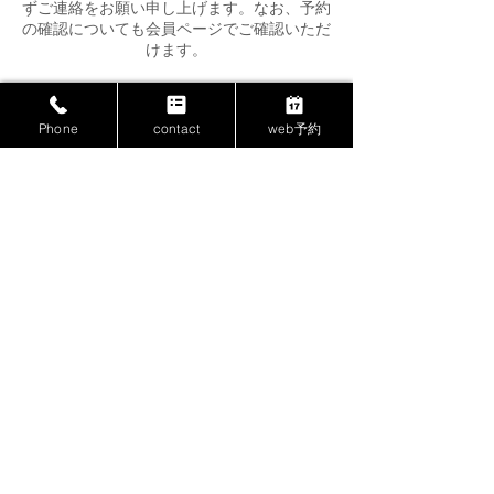
ずご連絡をお願い申し上げます。なお、予約
の確認についても会員ページでご確認いただ
けます。
Phone
contact
web予約
連絡先
029-828-7797
w.hair2010@docomo.ne.jp
W
hairgallery
（Double）
茨城県つくば市大曽根584
​​phone：
029-828-7797
map