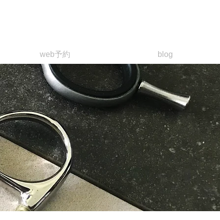
phon
e：
029-828-7797
員ページ
web予約
blog