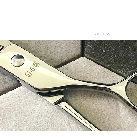
会
staff
access