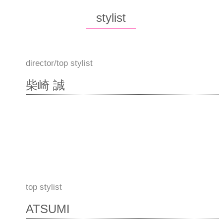
stylist
​director/top stylist
柴崎 誠
top stylist
ATSUMI