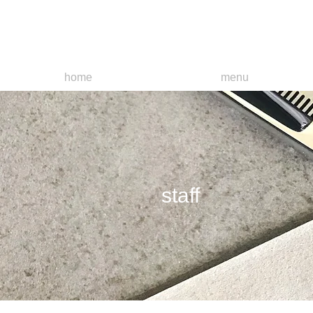
W
hairgallery
（Double）
home
menu
staff