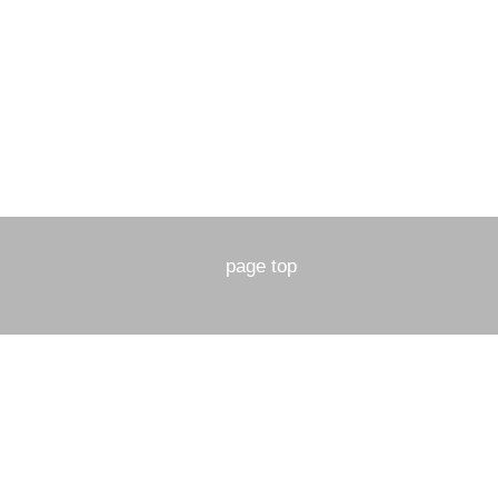
page top
nu
staff
access
we
rgallery